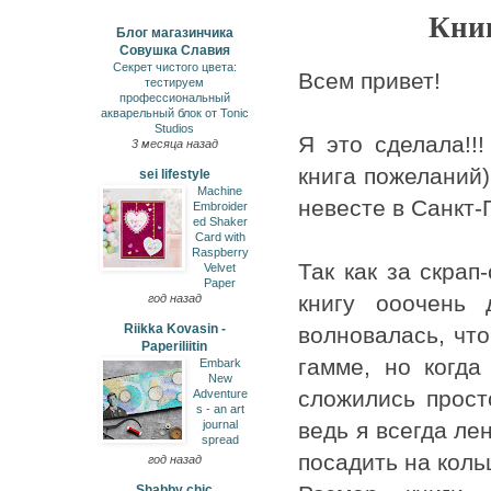
Кни
Блог магазинчика
Совушка Славия
Секрет чистого цвета:
Всем привет!
тестируем
профессиональный
акварельный блок от Tonic
Studios
Я это сделала!!
3 месяца назад
книга пожеланий)
sei lifestyle
Machine
невесте в Санкт-
Embroider
ed Shaker
Card with
Raspberry
Так как за скрап
Velvet
Paper
книгу ооочень 
год назад
Riikka Kovasin -
волновалась, чт
Paperiliitin
гамме, но когда
Embark
New
сложились прост
Adventure
s - an art
journal
ведь я всегда ле
spread
посадить на коль
год назад
Shabby chic