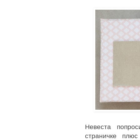
Невеста попро
страничке плюс