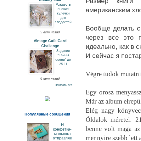
Размер книги 
Рождеств
американским хл
енские
кулёчки
для
сладостей
Вообще делать с
5 лет назад
через все это 
Vintage Cafe Card
идеально, как в с
Challenge
Задание
И сейчас я поста
"Тайны
осени" до
25.11
Végre tudok mutatni 
6 лет назад
Показать все
Egy orosz menyassz
Már az album elrepül
Elég nagy könyvecs
Популярные сообщения
Óldalok méretei: 2
И
benne volt maga az
конфетка-
малышка
mennyire szebb lett 
отправляе