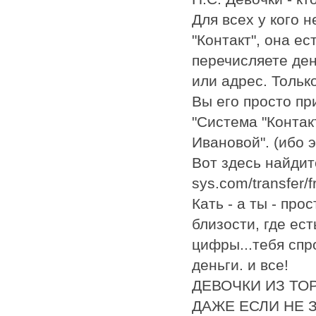
Для всех у кого н
"Контакт", она ес
перечисляете де
или адрес. Тольк
Вы его просто пр
"Система "Контак
Ивановой". (ибо 
Вот здесь найдите
sys.com/transfer/
Кать - а ты - про
близости, где ест
цифры...тебя спр
деньги. и все!
ДЕВОЧКИ ИЗ ТО
ДАЖЕ ЕСЛИ НЕ 