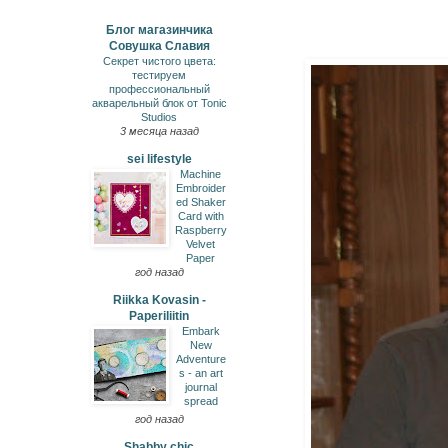
Блог магазинчика
Совушка Славия
Секрет чистого цвета:
тестируем
профессиональный
акварельный блок от Tonic
Studios
3 месяца назад
sei lifestyle
Machine
Embroider
ed Shaker
Card with
Raspberry
Velvet
Paper
год назад
Riikka Kovasin -
Paperiliitin
Embark
New
Adventure
s - an art
journal
spread
год назад
Shabby chic