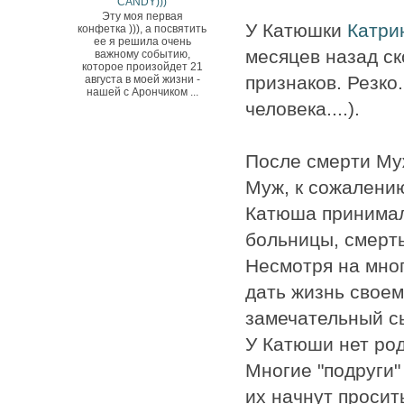
CANDY)))
Эту моя первая
У Катюшки
Катри
конфетка ))), а посвятить
ее я решила очень
месяцев назад ск
важному событию,
которое произойдет 21
признаков. Резко
августа в моей жизни -
нашей с Арончиком ...
человека....).
После смерти Муж
Муж, к сожалению,
Катюша принимала
больницы, смерть
Несмотря на мног
дать жизнь своем
замечательный сыно
У Катюши нет род
Многие "подруги" 
их начнут просит