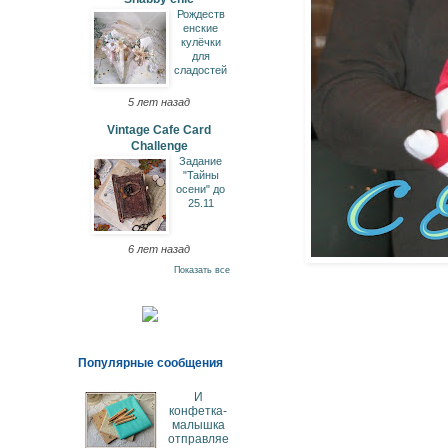
Рождеств
енские
кулёчки
для
сладостей
5 лет назад
Vintage Cafe Card
Challenge
Задание
"Тайны
осени" до
25.11
6 лет назад
Показать все
Популярные сообщения
И
конфетка-
малышка
отправляе