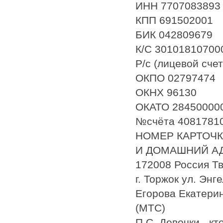
ИНН 7707083893
КПП 691502001
БИК 042809679
К/С 30101810700
Р/с (лицевой сче
ОКПО 02797474
ОКНХ 96130
ОКАТО 28450000
№счёта 40817810
НОМЕР КАРТОЧКИ
И ДОМАШНИЙ А
172008 Россия Тв
г. Торжок ул. Энге
Егорова Екатерин
(МТС)
П.С. Девочки - к