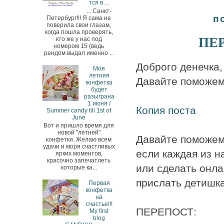
тся в ...
... Санкт-
п
Петербург!!! Я сама не
поверила свои глазам,
когда пошла проверять,
ПЕР
кто же у нас под
номером 15 (ведь
рендом выдал именно ...
Доброго денечка,
Моя
летняя
Давайте поможем 
конфетка
будет
разыграна
1 июня /
Копия поста
Summer candy till 1st of
June
Вот и пришло время для
новой "летней"
Давайте поможем,
конфетки. Желаю всем
удачи и моря счастливых
если каждая из н
ярких моментов,
красочно запечатлеть
или сделать онла
которые ка...
прислать детишка
Первая
конфетка
на
счастье!!!
ПЕРЕПОСТ:
My first
blog